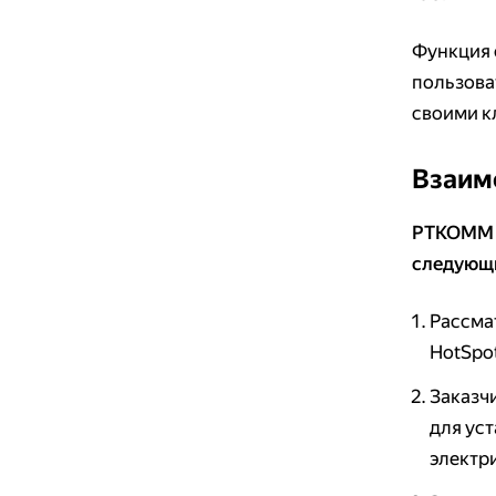
Функция 
пользова
своими к
Взаим
РТКОММ д
следующ
Рассма
HotSpo
Заказч
для ус
электри