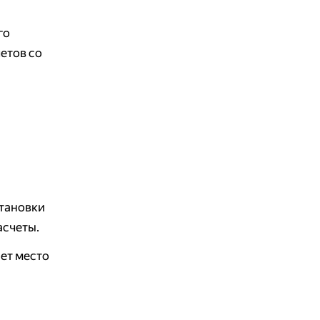
го
етов со
становки
асчеты.
яет место