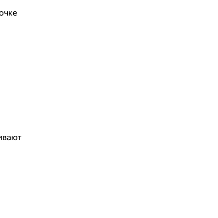
очке
чивают