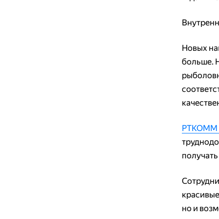
Внутренн
Новых на
больше. Н
рыболовн
соответс
качестве
РТКОММ 
труднодо
получать 
Сотрудни
красивые
но и воз