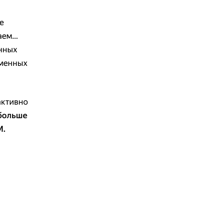
е
ем...
анных
еменных
активно
 больше
М.