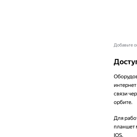
Добавьте о
Доступ
Оборудов
интернет
связи че
орбите.
Для рабо
планшет 
IOS.