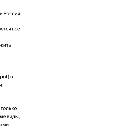
и Россия.
ется всё
ожить
pot) в
и
 только
ые виды,
выми